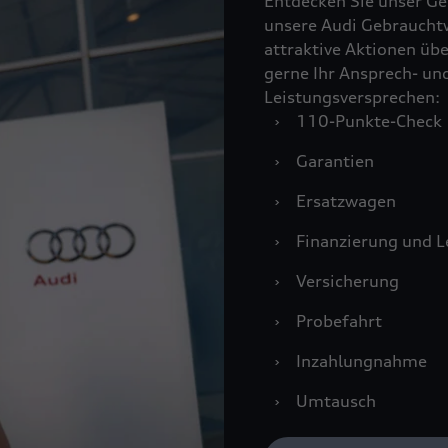
Entdecken Sie unser Ge
unsere Audi Gebraucht
attraktive Aktionen übe
gerne Ihr Ansprech- un
Leistungsversprechen:
›
110-Punkte-Check
›
Garantien
›
Ersatzwagen
›
Finanzierung und L
›
Versicherung
›
Probefahrt
›
Inzahlungnahme
›
Umtausch