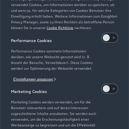
Zurück nach oben
verwendet Cookies, um Informationen darüber zu speichern, ob
und wenn ja, für welche Kategorien von Cookies Benutzer ihre
Einwilligung erteilt haben. Weitere Informationen zum Ensighten
Modelle
Privacy Manager, sowie zu Ihren Rechten als betroffene Person
können Sie in unserer
Cookie Richtlinie
nachlesen.
Kaufen & leasen
Alle Modelle
Performance Cookies
Modelle vergleichen
Service & Zubehör
Performance Cookies sammeln Informationen
Neuwagensuche
darüber, wie unsere Webseite genutzt wird (z. B.
Elektromodelle
Anzahl der Besuche, Verweildauer). Diese Cookies
Gebrauchtwagensuche
Support
werden zur Optimierung der Webseite verwendet.
Saisonale Angebote
Plug-in-Hybride
Gebrauchtwagen
Einstellungen anpassen
Audi Services
Über Audi
Kundenservice
Finanzierung
Marketing Cookies
Garantie
Händlersuche
Aktionen & Angebote
Unternehmen
Marketing Cookies werden verwendet, um für die
Audi digital services
Benutzer relevantere und auf deren Interessen
Audi Code
Geschäftskunden
Karriere
zugeschnittene Inhalte anzubieten. Sie werden auch
myAudi
verwendet, um die Erscheinungshäufigkeit einer
Häufige Fragen (FAQ)
Investor Relations
Werbeanzeige zu begrenzen und um die Effektivität